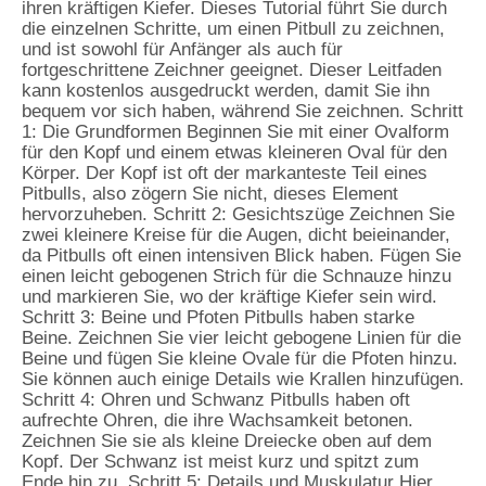
ihren kräftigen Kiefer. Dieses Tutorial führt Sie durch
die einzelnen Schritte, um einen Pitbull zu zeichnen,
und ist sowohl für Anfänger als auch für
fortgeschrittene Zeichner geeignet. Dieser Leitfaden
kann kostenlos ausgedruckt werden, damit Sie ihn
bequem vor sich haben, während Sie zeichnen. Schritt
1: Die Grundformen Beginnen Sie mit einer Ovalform
für den Kopf und einem etwas kleineren Oval für den
Körper. Der Kopf ist oft der markanteste Teil eines
Pitbulls, also zögern Sie nicht, dieses Element
hervorzuheben. Schritt 2: Gesichtszüge Zeichnen Sie
zwei kleinere Kreise für die Augen, dicht beieinander,
da Pitbulls oft einen intensiven Blick haben. Fügen Sie
einen leicht gebogenen Strich für die Schnauze hinzu
und markieren Sie, wo der kräftige Kiefer sein wird.
Schritt 3: Beine und Pfoten Pitbulls haben starke
Beine. Zeichnen Sie vier leicht gebogene Linien für die
Beine und fügen Sie kleine Ovale für die Pfoten hinzu.
Sie können auch einige Details wie Krallen hinzufügen.
Schritt 4: Ohren und Schwanz Pitbulls haben oft
aufrechte Ohren, die ihre Wachsamkeit betonen.
Zeichnen Sie sie als kleine Dreiecke oben auf dem
Kopf. Der Schwanz ist meist kurz und spitzt zum
Ende hin zu. Schritt 5: Details und Muskulatur Hier