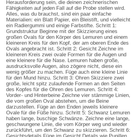
Herausforderung sein, die deinen zeichnerischen
Fähigkeiten auf jeden Fall auf die Probe stellen wird.
Alles, was du brauchst, sind ein paar einfache
Materialien: ein Blatt Papier, ein Bleistift, und vielleicht
ein Radiergummi und einige Farbstifte. Schritt 1:
Grundstruktur Beginne mit der Skizzierung eines
großen Ovals für den Körper des Lemuren und einem
kleineren Kreis für den Kopf, der am oberen Ende des
Ovals angebracht ist. Schritt 2: Gesicht Zeichne im
kleineren Kreis zwei ovale Formen für die Augen und
eine kleinere für die Nase. Lemuren haben große,
ausdrucksvolle Augen, also zögere nicht, diese ein
wenig größer zu machen. Füge auch eine kleine Linie
für den Mund hinzu. Schritt 3: Ohren Skizziere zwei
große, leicht spitz zulaufende Formen an den Seiten
des Kopfes für die Ohren des Lemuren. Schritt 4:
Vorder- und Hinterbeine Zeichne vier stämmige Linien,
die vom großen Oval abstehen, um die Beine
darzustellen. Füge an den Enden jeweils kleinere
Ovale für die Füße hinzu. Schritt 5: Schwanz Lemuren
haben lange, buschige Schwänze. Zeichne eine lange,
geschwungene Linie, die vom Körper weg und wieder
zurückführt, um den Schwanz zu skizzieren. Schritt 6:
Gesichtsdetails Füge im Gesicht Details wie Pupillen,