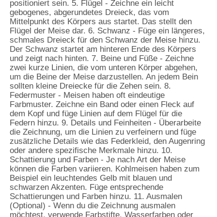
positioniert sein. 5. Flügel - Zeichne ein leicht
gebogenes, abgerundetes Dreieck, das vom
Mittelpunkt des Körpers aus startet. Das stellt den
Flügel der Meise dar. 6. Schwanz - Füge ein längeres,
schmales Dreieck für den Schwanz der Meise hinzu.
Der Schwanz startet am hinteren Ende des Körpers
und zeigt nach hinten. 7. Beine und Füße - Zeichne
zwei kurze Linien, die vom unteren Körper abgehen,
um die Beine der Meise darzustellen. An jedem Bein
sollten kleine Dreiecke für die Zehen sein. 8.
Federmuster - Meisen haben oft eindeutige
Farbmuster. Zeichne ein Band oder einen Fleck auf
dem Kopf und füge Linien auf dem Flügel für die
Federn hinzu. 9. Details und Feinheiten - Überarbeite
die Zeichnung, um die Linien zu verfeinern und füge
zusätzliche Details wie das Federkleid, den Augenring
oder andere spezifische Merkmale hinzu. 10.
Schattierung und Farben - Je nach Art der Meise
können die Farben variieren. Kohlmeisen haben zum
Beispiel ein leuchtendes Gelb mit blauen und
schwarzen Akzenten. Füge entsprechende
Schattierungen und Farben hinzu. 11. Ausmalen
(Optional) - Wenn du die Zeichnung ausmalen
möchtest, verwende Farbstifte, Wasserfarben oder