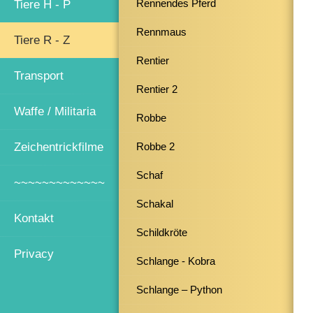
Rennendes Pferd
Tiere H - P
Rennmaus
Tiere R - Z
Rentier
Transport
Rentier 2
Waffe / Militaria
Robbe
Zeichentrickfilme
Robbe 2
Schaf
~~~~~~~~~~~~~
Schakal
Kontakt
Schildkröte
Privacy
Schlange - Kobra
Schlange – Python