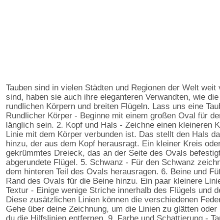
Tauben sind in vielen Städten und Regionen der Welt weit v
sind, haben sie auch ihre eleganteren Verwandten, wie die
rundlichen Körpern und breiten Flügeln. Lass uns eine Ta
Rundlicher Körper - Beginne mit einem großen Oval für den
länglich sein. 2. Kopf und Hals - Zeichne einen kleineren 
Linie mit dem Körper verbunden ist. Das stellt den Hals d
hinzu, der aus dem Kopf herausragt. Ein kleiner Kreis oder
gekrümmtes Dreieck, das an der Seite des Ovals befestigt i
abgerundete Flügel. 5. Schwanz - Für den Schwanz zeichne
dem hinteren Teil des Ovals herausragen. 6. Beine und Füß
Rand des Ovals für die Beine hinzu. Ein paar kleinere Lin
Textur - Einige wenige Striche innerhalb des Flügels und
Diese zusätzlichen Linien können die verschiedenen Feders
Gehe über deine Zeichnung, um die Linien zu glätten oder 
du die Hilfslinien entfernen. 9. Farbe und Schattierung - T