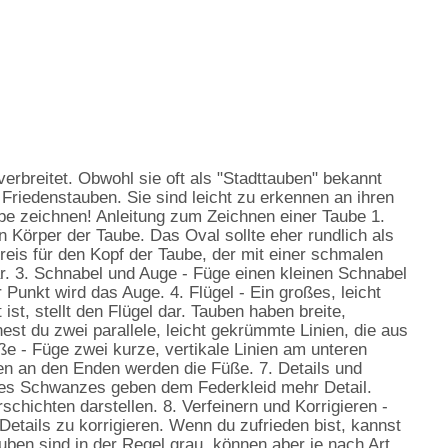
erbreitet. Obwohl sie oft als "Stadttauben" bekannt
 Friedenstauben. Sie sind leicht zu erkennen an ihren
ube zeichnen! Anleitung zum Zeichnen einer Taube 1.
 Körper der Taube. Das Oval sollte eher rundlich als
Kreis für den Kopf der Taube, der mit einer schmalen
ar. 3. Schnabel und Auge - Füge einen kleinen Schnabel
 Punkt wird das Auge. 4. Flügel - Ein großes, leicht
st, stellt den Flügel dar. Tauben haben breite,
st du zwei parallele, leicht gekrümmte Linien, die aus
e - Füge zwei kurze, vertikale Linien am unteren
ien an den Enden werden die Füße. 7. Details und
 des Schwanzes geben dem Federkleid mehr Detail.
chichten darstellen. 8. Verfeinern und Korrigieren -
Details zu korrigieren. Wenn du zufrieden bist, kannst
auben sind in der Regel grau, können aber je nach Art