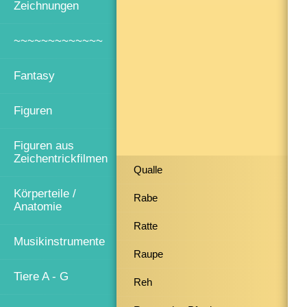
Zeichnungen
~~~~~~~~~~~~~
Fantasy
Figuren
Figuren aus
Zeichentrickfilmen
Qualle
Körperteile /
Rabe
Anatomie
Ratte
Musikinstrumente
Raupe
Tiere A - G
Reh