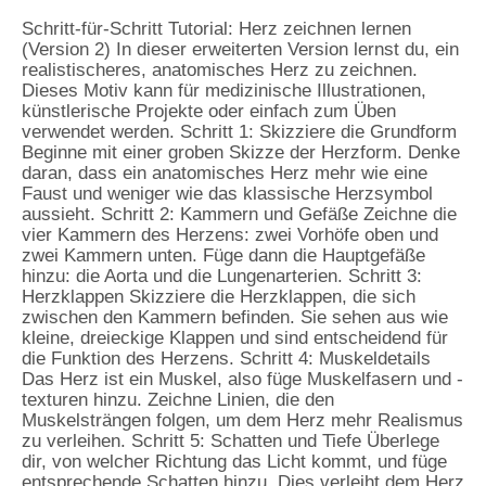
Schritt-für-Schritt Tutorial: Herz zeichnen lernen
(Version 2) In dieser erweiterten Version lernst du, ein
realistischeres, anatomisches Herz zu zeichnen.
Dieses Motiv kann für medizinische Illustrationen,
künstlerische Projekte oder einfach zum Üben
verwendet werden. Schritt 1: Skizziere die Grundform
Beginne mit einer groben Skizze der Herzform. Denke
daran, dass ein anatomisches Herz mehr wie eine
Faust und weniger wie das klassische Herzsymbol
aussieht. Schritt 2: Kammern und Gefäße Zeichne die
vier Kammern des Herzens: zwei Vorhöfe oben und
zwei Kammern unten. Füge dann die Hauptgefäße
hinzu: die Aorta und die Lungenarterien. Schritt 3:
Herzklappen Skizziere die Herzklappen, die sich
zwischen den Kammern befinden. Sie sehen aus wie
kleine, dreieckige Klappen und sind entscheidend für
die Funktion des Herzens. Schritt 4: Muskeldetails
Das Herz ist ein Muskel, also füge Muskelfasern und -
texturen hinzu. Zeichne Linien, die den
Muskelsträngen folgen, um dem Herz mehr Realismus
zu verleihen. Schritt 5: Schatten und Tiefe Überlege
dir, von welcher Richtung das Licht kommt, und füge
entsprechende Schatten hinzu. Dies verleiht dem Herz